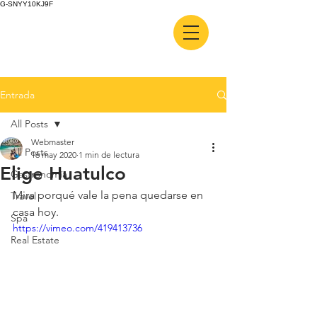
G-SNYY10KJ9F
Entrada
All Posts
Webmaster
All Posts
16 may 2020
1 min de lectura
Elige Huatulco
Gastronomía
Mira porqué vale la pena quedarse en 
Travel
casa hoy.
Spa
https://vimeo.com/419413736
Real Estate