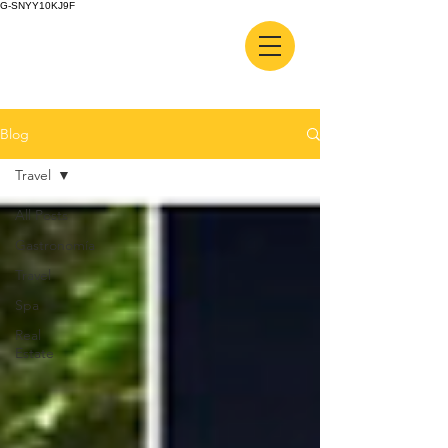
G-SNYY10KJ9F
Blog
Travel
All Posts
Gastronomía
Travel
Spa
Real
Estate