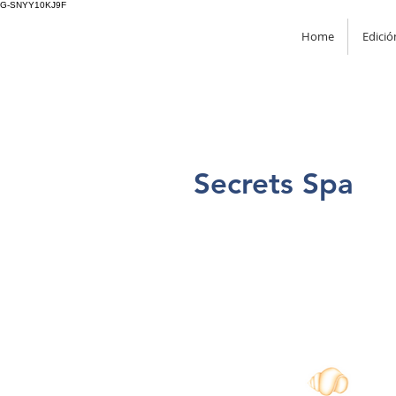
G-SNYY10KJ9F
Home
Edició
Spa
Secrets Spa